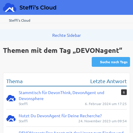
Steffi's Cloud
Themen mit dem Tag „DEVONagent“
Suche nach Tags
Thema
Letzte Antwort
Stammtisch für DevonThink, DevonAgent und
6
Devonsphere
Steffi
6. Februar 2024 um 17:25
Nutzt Du DevonAgent für Deine Recherche?
Steffi
24. November 2023 um 09:54
DEVONagent: Der Agent mit der Lizenz zum Finden und