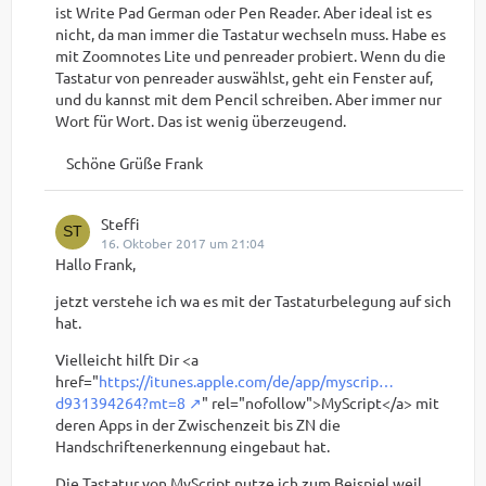
ist Write Pad German oder Pen Reader. Aber ideal ist es
nicht, da man immer die Tastatur wechseln muss. Habe es
mit Zoomnotes Lite und penreader probiert. Wenn du die
Tastatur von penreader auswählst, geht ein Fenster auf,
und du kannst mit dem Pencil schreiben. Aber immer nur
Wort für Wort. Das ist wenig überzeugend.
Schöne Grüße Frank
Steffi
16. Oktober 2017 um 21:04
Hallo Frank,
jetzt verstehe ich wa es mit der Tastaturbelegung auf sich
hat.
Vielleicht hilft Dir <a
href="
https://itunes.apple.com/de/app/myscrip…
d931394264?mt=8
" rel="nofollow">MyScript</a> mit
deren Apps in der Zwischenzeit bis ZN die
Handschriftenerkennung eingebaut hat.
Die Tastatur von MyScript nutze ich zum Beispiel weil