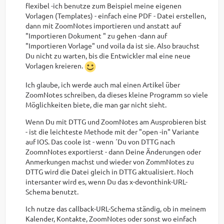
flexibel -ich benutze zum Beispiel meine eigenen
Vorlagen (Templates) - einfach eine PDF - Datei erstellen,
dann mit ZoomNotes importieren und anstatt auf
"Importieren Dokument " zu gehen -dann auf
"Importieren Vorlage" und voila da ist sie. Also brauchst
Du nicht zu warten, bis die Entwickler mal eine neue
Vorlagen kreieren.
Ich glaube, ich werde auch mal einen Artikel über
ZoomNotes schreiben, da dieses kleine Programm so viele
Möglichkeiten biete, die man gar nicht sieht.
Wenn Du mit DTTG und ZoomNotes am Ausprobieren bist
- ist die leichteste Methode mit der "open -in" Variante
auf IOS. Das coole ist - wenn ´Du von DTTG nach
ZoomnNotes exportierst - dann Deine Änderungen oder
Anmerkungen machst und wieder von ZommNotes zu
DTTG wird die Datei gleich in DTTG aktualisiert. Noch
intersanter wird es, wenn Du das x-devonthink-URL-
Schema benutzt.
Ich nutze das callback-URL-Schema ständig, ob in meinem
Kalender, Kontakte, ZoomNotes oder sonst wo einfach