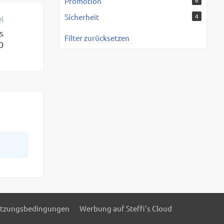
Promotion
6
Sicherheit
4
el
s
Filter zurücksetzen
0
tzungsbedingungen
Werbung auf Steffi's Cloud