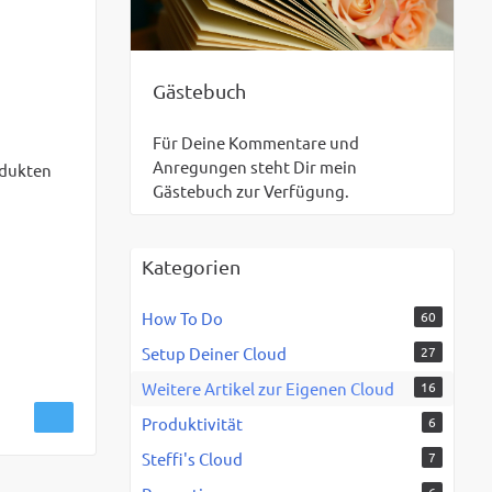
Gästebuch
Für Deine Kommentare und
Anregungen steht Dir mein
odukten
Gästebuch zur Verfügung.
Kategorien
How To Do
60
Setup Deiner Cloud
27
Weitere Artikel zur Eigenen Cloud
16
Produktivität
6
Steffi's Cloud
7