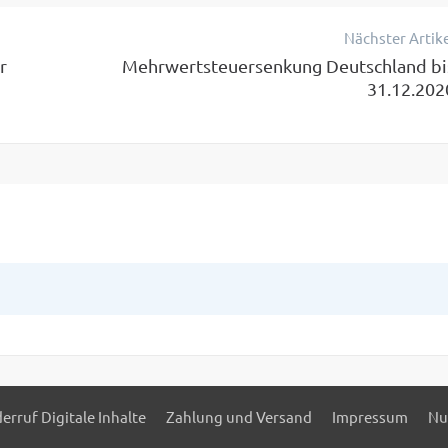
Nächster Artik
r
Mehrwertsteuersenkung Deutschland bi
31.12.202
erruf Digitale Inhalte
Zahlung und Versand
Impressum
Nu