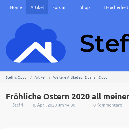
Home
Artikel
Forum
Shop
IT-Sicherhei
Steffi's Cloud
Artikel
Weitere Artikel zur Eigenen Cloud
Fröhliche Ostern 2020 all mein
Steffi
8. April 2020 um 14:30
0 Kommentare