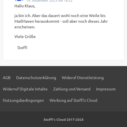
19. November 2023 um 18:52
Hallo Klaus,
ja bin ich. Aber das dauert wohl noch eine Weile bis
MailMaven herauskommt - soll aber noch dieses Jahr
erscheinen.
Viele Grüße
Steffi
AGB
Datenschutzerklärung
Wideruf Dienstleistung
Widerruf Digitale Inhalte
Zahlung und Versand
Impressum
Nutzungsbedingungen
Werbung auf Steffi's Cloud
Steffi's Cloud 2017-2025