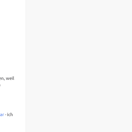
en, weil
a
ar
- ich