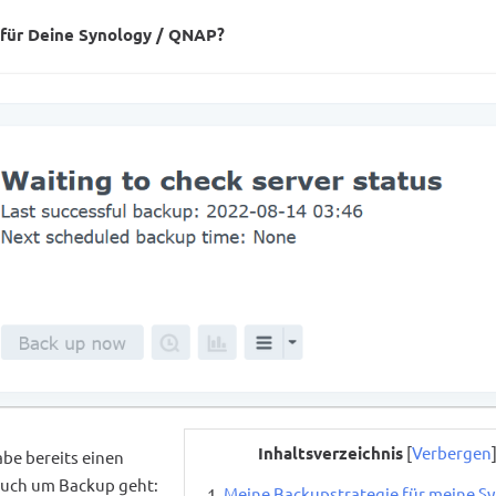
p`für Deine Synology / QNAP?
Inhaltsverzeichnis
[
Verbergen
abe bereits einen
auch um Backup geht:
Meine Backupstrategie für meine S