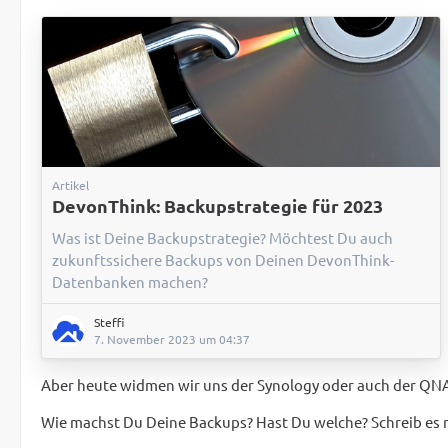
Artikel
DevonThink: Backupstrategie für 2023
Was ist Deine Backupstrategie? Möchtest Du auch
zukunftssichere Backups von Deinen DevonThink-
Datenbanken machen?
Steffi
7. November 2023 um 04:37
Aber heute widmen wir uns der Synology oder auch der QNAP
Wie machst Du Deine Backups? Hast Du welche? Schreib es 