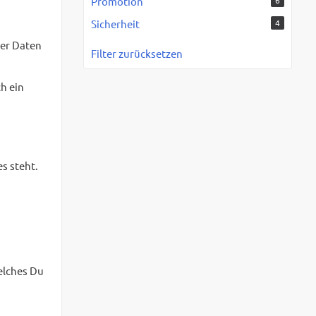
Promotion
6
Sicherheit
4
ner Daten
Filter zurücksetzen
h ein
s steht.
elches Du