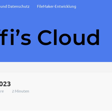
t und Datenschutz
FileMaker-Entwicklung
2023
re
2 Minuten