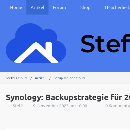
Home
Artikel
Forum
Shop
IT-Sicherhei
Steffi's Cloud
Artikel
Setup Deiner Cloud
Synology: Backupstrategie für 
Steffi
9. November 2023 um 16:00
0 Kommenta