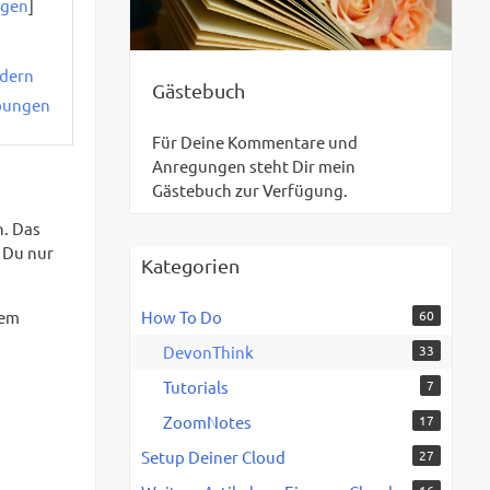
rgen
]
dern
Gästebuch
bungen
Für Deine Kommentare und
Anregungen steht Dir mein
Gästebuch zur Verfügung.
n. Das
 Du nur
Kategorien
dem
How To Do
60
DevonThink
33
Tutorials
7
ZoomNotes
17
Setup Deiner Cloud
27