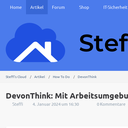
Home
Artikel
Forum
Shop
IT-Sicherhei
Steffi's Cloud
Artikel
How To Do
DevonThink
DevonThink: Mit Arbeitsumgebun
Steffi
4. Januar 2024 um 16:30
0 Kommentare