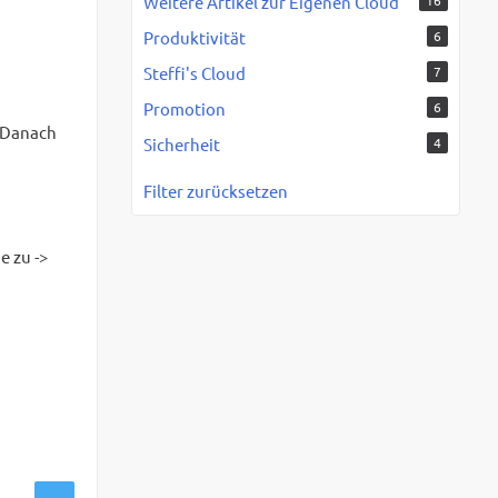
Weitere Artikel zur Eigenen Cloud
16
Produktivität
6
Steffi's Cloud
7
Promotion
6
 Danach
Sicherheit
4
Filter zurücksetzen
e zu ->