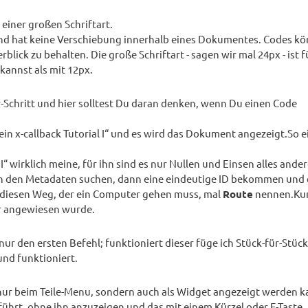
 einer großen Schriftart.
und hat keine Verschiebung innerhalb eines Dokumentes. Codes k
lick zu behalten. Die große Schriftart - sagen wir mal 24px - ist f
kannst als mit 12px.
r-Schritt und hier solltest Du daran denken, wenn Du einen Code
n x-callback Tutorial I“ und es wird das Dokument angezeigt.So e
 I“ wirklich meine, für ihn sind es nur Nullen und Einsen alles ander
n den Metadaten suchen, dann eine eindeutige ID bekommen und 
 diesen Weg, der ein Computer gehen muss, mal
Route
nennen.Kur
r angewiesen wurde.
ur den ersten Befehl; funktioniert dieser füge ich Stück-für-Stüc
und funktioniert.
t nur beim Teile-Menu, sondern auch als Widget angezeigt werden 
führt, ohne ihn anzuzeigen und das mit einem Kürzel oder F-Taste.