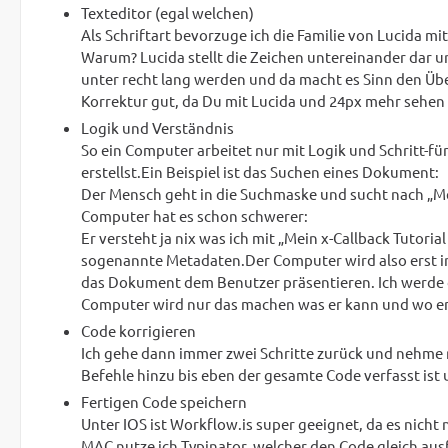
Texteditor (egal welchen)
Als Schriftart bevorzuge ich die Familie von Lucida mit
Warum? Lucida stellt die Zeichen untereinander dar 
unter recht lang werden und da macht es Sinn den Überb
Korrektur gut, da Du mit Lucida und 24px mehr sehen 
Logik und Verständnis
So ein Computer arbeitet nur mit Logik und Schritt-fü
erstellst.Ein Beispiel ist das Suchen eines Dokument:
Der Mensch geht in die Suchmaske und sucht nach „Mei
Computer hat es schon schwerer:
Er versteht ja nix was ich mit „Mein x-Callback Tutorial
sogenannte Metadaten.Der Computer wird also erst i
das Dokument dem Benutzer präsentieren. Ich werde
Computer wird nur das machen was er kann und wo e
Code korrigieren
Ich gehe dann immer zwei Schritte zurück und nehme n
Befehle hinzu bis eben der gesamte Code verfasst ist 
Fertigen Code speichern
Unter IOS ist Workflow.is super geeignet, da es nich
MAC nutze ich Typinator, welcher den Code gleich aus