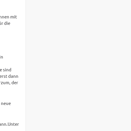
önnen mit
ür die
in
e sind
erst dann
zum, der
k neue
kann.Unter