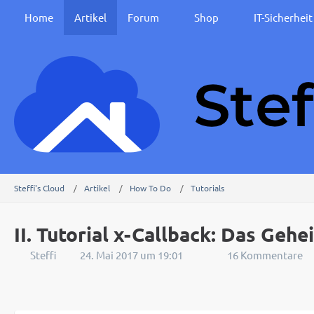
Home
Artikel
Forum
Shop
IT-Sicherhei
Steffi's Cloud
Artikel
How To Do
Tutorials
II. Tutorial x-Callback: Das Geh
Steffi
24. Mai 2017 um 19:01
16 Kommentare