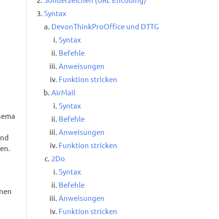
Syntax
DevonThinkProOffice und DTTG
Syntax
Befehle
Anweisungen
Funktion stricken
AirMail
Syntax
Thema
Befehle
Anweisungen
und
Funktion stricken
en.
2Do
Syntax
Befehle
rnen
Anweisungen
Funktion stricken