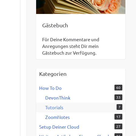
Gästebuch
Für Deine Kommentare und
Anregungen steht Dir mein
Gästebuch zur Verfügung.
Kategorien
How To Do
60
DevonThink
33
Tutorials
7
ZoomNotes
17
Setup Deiner Cloud
27