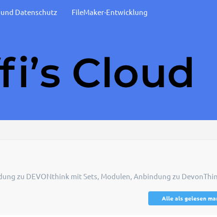
t und Datenschutz
FileMaker-Entwicklung
dung zu DEVONthink mit Sets, Modulen, Anbindung zu DevonThi
Alle als gelesen ma