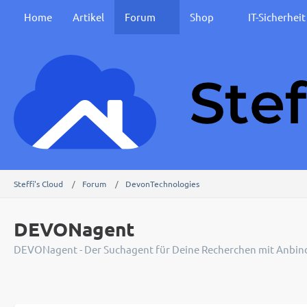
Home
Artikel
Forum
Shop
IT-Sicherhei
Steffi's Cloud
Forum
DevonTechnologies
DEVONagent
DEVONagent - Der Suchagent für Deine Recherchen mit Anbin