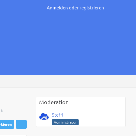
Anmelden oder registrieren
Moderation
nk
Steffi
Administrator
rkieren