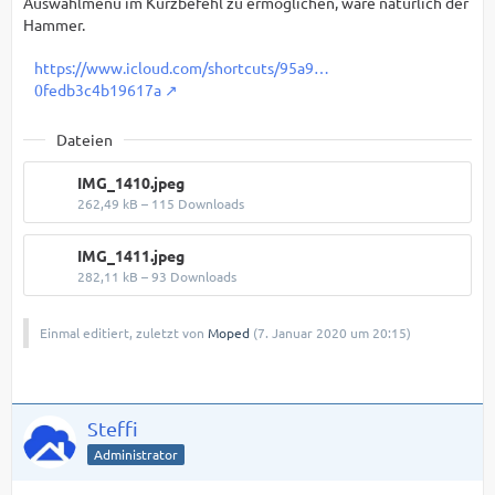
Auswahlmenü im Kurzbefehl zu ermöglichen, wäre natürlich der
Hammer.
https://www.icloud.com/shortcuts/95a9…
0fedb3c4b19617a
Dateien
IMG_1410.jpeg
262,49 kB – 115 Downloads
IMG_1411.jpeg
282,11 kB – 93 Downloads
Einmal editiert, zuletzt von
Moped
(
7. Januar 2020 um 20:15
)
Steffi
Administrator