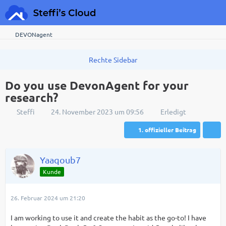
DEVONagent
Do you use DevonAgent for your
research?
Steffi
24. November 2023 um 09:56
Erledigt
1. offizieller Beitrag
Yaaqoub7
Kunde
26. Februar 2024 um 21:20
I am working to use it and create the habit as the go-to! I have