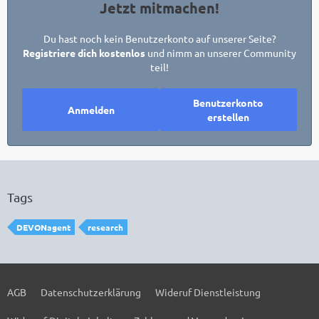
Jetzt mitmachen!
Du hast noch kein Benutzerkonto auf unserer Seite?
Registriere dich kostenlos
und nimm an unserer Community
teil!
Benutzerkonto
Anmelden
erstellen
Tags
DEVONagent
research
AGB
Datenschutzerklärung
Wideruf Dienstleistung