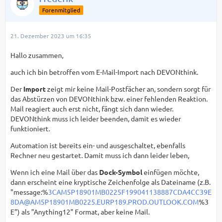
Forenmitglied
21. Dezember 2023 um 16:35
Hallo zusammen,
auch ich bin betroffen vom E-Mail-Import nach DEVONthink.
Der
Import
zeigt mir keine Mail-Postfächer an, sondern sorgt für
das Abstürzen von DEVONthink bzw. einer fehlenden Reaktion.
Mail reagiert auch erst nicht, fängt sich dann wieder.
DEVONthink muss ich leider beenden, damit es wieder
funktioniert.
Automation ist bereits ein- und ausgeschaltet, ebenfalls
Rechner neu gestartet. Damit muss ich dann leider leben,
Wenn ich eine Mail über das
Dock-Symbol
einfügen möchte,
dann erscheint eine kryptische Zeichenfolge als Dateiname (z.B.
"message:%
3CAM5P18901MB0225F199041138887CDA4CC39E
8DA@AM5P18901MB0225.EURP189.PROD.OUTLOOK.COM
%3
E") als "Anything12" Format, aber keine Mail.