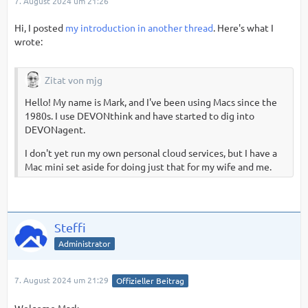
7. August 2024 um 21:26
Hi, I posted
my introduction in another thread
. Here's what I
wrote:
Zitat von mjg
Hello! My name is Mark, and I've been using Macs since the
1980s. I use DEVONthink and have started to dig into
DEVONagent.
I don't yet run my own personal cloud services, but I have a
Mac mini set aside for doing just that for my wife and me.
Steffi
Administrator
7. August 2024 um 21:29
Offizieller Beitrag
Welcome Mark.