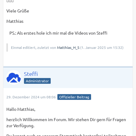
🙋🏻‍♂️
Viele Grüße
Matthias
PS.: Als erstes hole ich mir mal die Videos von Steffi
Einmal editiert, zuletzt von
Matthias_H_S
(
1. Januar 2025 um 15:32
)
Steffi
Administrator
29. Dezember 2024 um 08:06
Offizieller Beitrag
Hallo Matthias,
herzlich Willkommen im Forum. Wir stehen Dir gern für Fragen
zur Verfügung.
Du kannst auch an unserem Stammtisch kostenfrei teilnehmen.