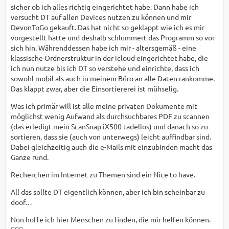
sicher ob ich alles richtig eingerichtet habe. Dann habe ich
versucht DT auf allen Devices nutzen zu können und mir
DevonToGo gekauft. Das hat nicht so geklappt wie ich es mir
vorgestellt hatte und deshalb schlummert das Programm so vor
sich hin. Währenddessen habe ich mir - altersgemäß - eine
klassische Ordnerstruktur in der icloud eingerichtet habe, die
ich nun nutze bis ich DT so verstehe und einrichte, dass ich
sowohl mobil als auch in meinem Büro an alle Daten rankomme.
Das klappt zwar, aber die Einsortiererei ist mühselig.
Was ich primär will ist alle meine privaten Dokumente mit
möglichst wenig Aufwand als durchsuchbares PDF zu scannen
(das erledigt mein ScanSnap iX500 tadellos) und danach so zu
sortieren, dass sie (auch von unterwegs) leicht auffindbar sind.
Dabei gleichzeitig auch die e-Mails mit einzubinden macht das
Ganze rund.
Recherchen im Internet zu Themen sind ein Nice to have.
All das sollte DT eigentlich können, aber ich bin scheinbar zu
doof…
Nun hoffe ich hier Menschen zu finden, die mir helfen können.