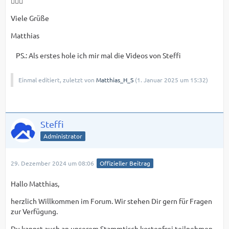
🙋🏻‍♂️
Viele Grüße
Matthias
PS.: Als erstes hole ich mir mal die Videos von Steffi
Einmal editiert, zuletzt von
Matthias_H_S
(
1. Januar 2025 um 15:32
)
Steffi
Administrator
29. Dezember 2024 um 08:06
Offizieller Beitrag
Hallo Matthias,
herzlich Willkommen im Forum. Wir stehen Dir gern für Fragen
zur Verfügung.
Du kannst auch an unserem Stammtisch kostenfrei teilnehmen.