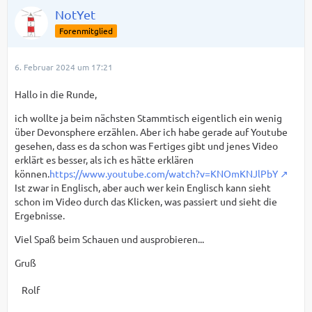
NotYet
Forenmitglied
6. Februar 2024 um 17:21
Hallo in die Runde,
ich wollte ja beim nächsten Stammtisch eigentlich ein wenig
über Devonsphere erzählen. Aber ich habe gerade auf Youtube
gesehen, dass es da schon was Fertiges gibt und jenes Video
erklärt es besser, als ich es hätte erklären
können.
https://www.youtube.com/watch?v=KNOmKNJlPbY
Ist zwar in Englisch, aber auch wer kein Englisch kann sieht
schon im Video durch das Klicken, was passiert und sieht die
Ergebnisse.
Viel Spaß beim Schauen und ausprobieren...
Gruß
Rolf