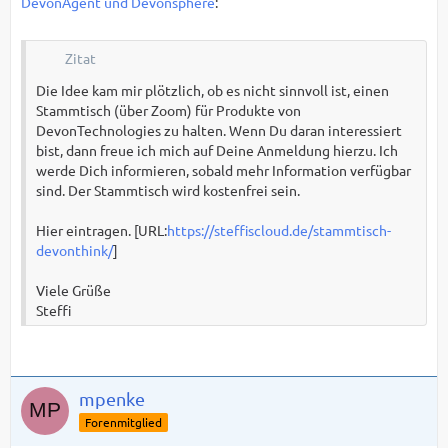
DevonAgent und Devonsphere
:
Zitat
Die Idee kam mir plötzlich, ob es nicht sinnvoll ist, einen
Stammtisch (über Zoom) für Produkte von
DevonTechnologies zu halten. Wenn Du daran interessiert
bist, dann freue ich mich auf Deine Anmeldung hierzu. Ich
werde Dich informieren, sobald mehr Information verfügbar
sind. Der Stammtisch wird kostenfrei sein.
Hier eintragen. [URL:
https://steffiscloud.de/stammtisch-
devonthink/
]
Viele Grüße
Steffi
mpenke
Forenmitglied