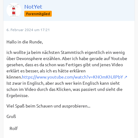
NotYet
Forenmitglied
6. Februar 2024 um 17:21
Hallo in die Runde,
ich wollte ja beim nächsten Stammtisch eigentlich ein wenig
über Devonsphere erzählen. Aber ich habe gerade auf Youtube
gesehen, dass es da schon was Fertiges gibt und jenes Video
erklärt es besser, als ich es hätte erklären
können.
https://www.youtube.com/watch?v=KNOmKNJlPbY
Ist zwar in Englisch, aber auch wer kein Englisch kann sieht
schon im Video durch das Klicken, was passiert und sieht die
Ergebnisse.
Viel Spaß beim Schauen und ausprobieren...
Gruß
Rolf