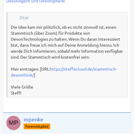
DevonAgent und Devonsphere
:
Zitat
Die Idee kam mir plötzlich, ob es nicht sinnvoll ist, einen
Stammtisch (über Zoom) für Produkte von
DevonTechnologies zu halten. Wenn Du daran interessiert
bist, dann freue ich mich auf Deine Anmeldung hierzu. Ich
werde Dich informieren, sobald mehr Information verfügbar
sind. Der Stammtisch wird kostenfrei sein.
Hier eintragen. [URL:
https://steffiscloud.de/stammtisch-
devonthink/
]
Viele Grüße
Steffi
mpenke
Forenmitglied